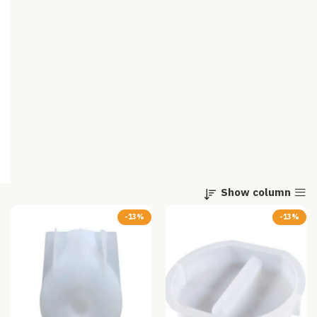
Show column
-13%
-13%