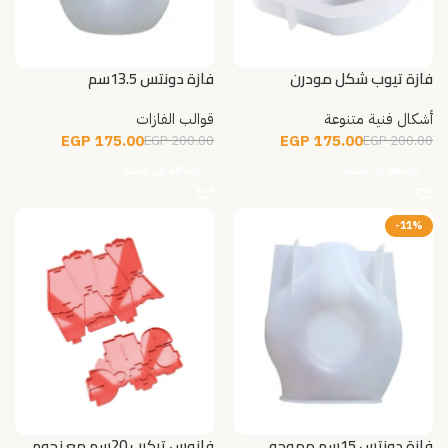
فازة تيوب شكل مودرن
فازة دونتس 13.5سم
أشكال فنية متنوعة
قوالب الفازات
EGP
175.00
EGP
175.00
EGP
200.00
EGP
200.00
إضافة إلى السلة
إضافة إلى السلة
-11%
فازة دونتس 15سم مموجه
فانوس تركيب 20سم مع نجوم