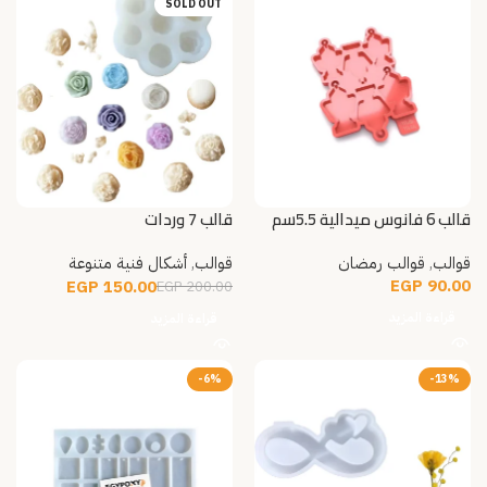
SOLD OUT
قالب 6 فانوس ميدالية 5.5سم
قالب 7 وردات
عريض
قوالب
,
قوالب رمضان
قوالب
,
أشكال فنية متنوعة
EGP
90.00
EGP
150.00
EGP
200.00
قراءة المزيد
قراءة المزيد
-6%
-13%