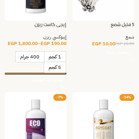
5 فتيل شمع
إيجي كاست ريزن
شمع
إيبوكسي ريزن
EGP
1,800.00
–
EGP
190.00
EGP
10.00
EGP
20.00
إضافة إلى السلة
1 كجم
400 جرام
5 كجم
تحديد أحد الخيارات
-7%
-14%