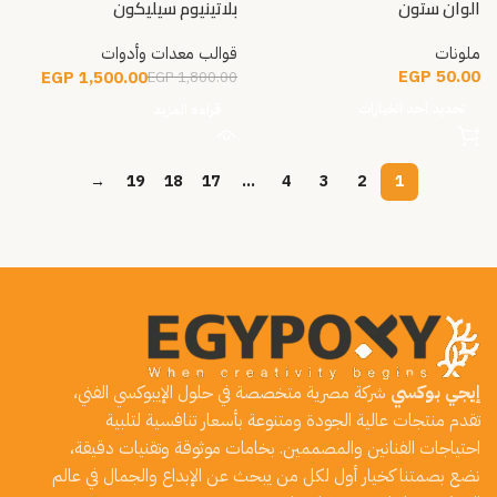
الوان ستون
بلاتينيوم سيليكون
ملونات
قوالب معدات وأدوات
EGP
50.00
EGP
1,500.00
EGP
1,800.00
تحديد أحد الخيارات
قراءة المزيد
→
19
18
17
…
4
3
2
1
إيجي بوكسي
شركة مصرية متخصصة في حلول الإيبوكسي الفني،
تقدم منتجات عالية الجودة ومتنوعة بأسعار تنافسية لتلبية
احتياجات الفنانين والمصممين. بخامات موثوقة وتقنيات دقيقة،
نضع بصمتنا كخيار أول لكل من يبحث عن الإبداع والجمال في عالم