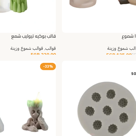
ا شموع
قالب بوكيه تيوليب شمع
الب شموع وزينة
قوالب
,
قوالب شموع وزينة
EGP
220.00
EGP
125.00
E
إضافة إلى السلة
ى السلة
-33%
SO