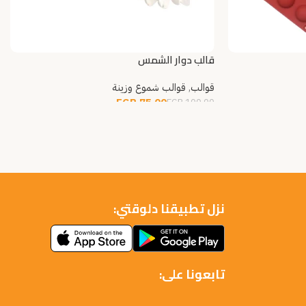
قالب دوار الشمس
قوالب
,
قوالب شموع وزينة
EGP
75.00
EGP
100.00
قراءة المزيد
نزل تطبيقنا دلوقتي:
تابعونا على: