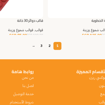
 الخطوبة
قالب دوائر 30 خانة
الب شموع وزينة
قوالب
,
قوالب شموع وزينة
EGP
75.00
EGP
125.00
EGP
100.00
E
مزيد
قراءة المزيد
→
3
2
1
أقسام المميزة
روابط هامة
بوكسي ريزن
من نحن
ون
اتصل بنا
مع
خدمة التوصيل
الب
شروط الأستخدام