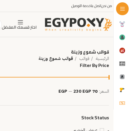
من نحن
اتصل بنا
خدمة التوصيل
اختر قسمك المفضل
قوالب شموع وزينة
الرئيسية
قوالب
قوالب شموع وزينة
Filter By Price
السعر:
70 EGP
230 EGP
—
Stock Status
عروض الخصم