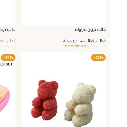
قالب تزيين فراولة
قالب توت 
قوالب
,
قوالب شموع وزينة
قوالب
,
قو
EGP
75.00
GP
150.00
EGP
100.00
قراءة المزيد
قراءة ال
-17%
-25%
LD OUT