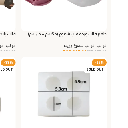
طقم قالب وردة قلب شموع (6.5سم + 7.5سم)
قالب باند
قوالب
,
قوالب شموع وزينة
قوالب
,
قو
EGP
225.00
GP
150.00
EGP
275.00
إضافة إلى السلة
إضافة إل
-33%
-25%
LD OUT
SOLD OUT