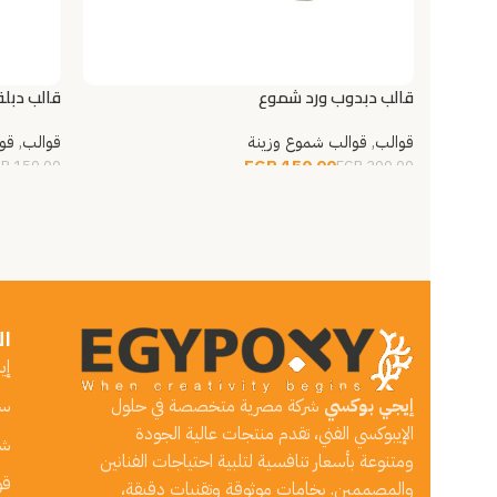
قالب دبدوب ورد شموع
قالب دبلة
قوالب
,
قوالب شموع وزينة
قوالب
,
قو
EGP
150.00
GP
150.00
EGP
200.00
إضافة إلى السلة
قراءة ال
ال
إي
إيجي بوكسي
شركة مصرية متخصصة في حلول
ست
الإيبوكسي الفني، تقدم منتجات عالية الجودة
ش
ومتنوعة بأسعار تنافسية لتلبية احتياجات الفنانين
قو
والمصممين. بخامات موثوقة وتقنيات دقيقة،