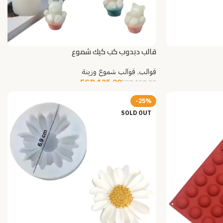
قالب دبدوب كب كيك شموع
قوالب
,
قوالب شموع وزينة
EGP
125.00
EGP
150.00
قراءة المزيد
-25%
SOLD OUT