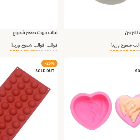
للتزيين
قالب جروت صغير شموع
الب شموع وزينة
قوالب
,
قوالب شموع وزينة
EGP
100.00
EGP
100.00
EGP
150.00
E
مزيد
إضافة إلى السلة
-25%
SOLD OUT
SO