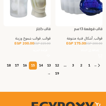
قالب قوقعة 13سم
قالب كابلز
قوالب
,
أشكال فنية متنوعة
قوالب
,
قوالب شموع وزينة
EGP
200.00
EGP
175.00
EGP
225.00
EGP
200.00
إضافة إلى السلة
قراءة المزيد
18
17
16
15
14
13
12
…
3
2
1
←
→
19