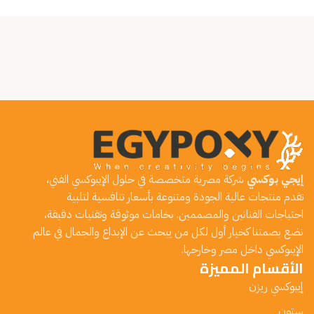
إيجي بوكسي
شركة مصرية متخصصة في حلول الإيبوكسي الفني،
تقدم منتجات عالية الجودة ومتنوعة بأسعار تنافسية لتلبية
احتياجات الفنانين والمصممين. بخامات موثوقة وتقنيات دقيقة،
نضع بصمتنا كخيار أول لكل من يبحث عن الإبداع والجمال في عالم
الإيبوكسي داخل مصر وخارجها.
الأقسام المميزة
إيبوكسي ريزن
ستون