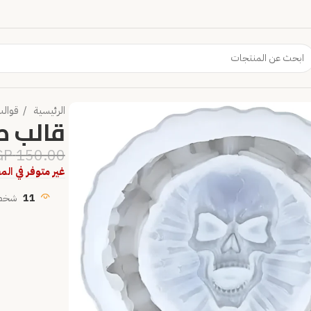
الرئيسية
قوال
قالب طف
GP
150.00
غير متوفر في ال
11
شخص 