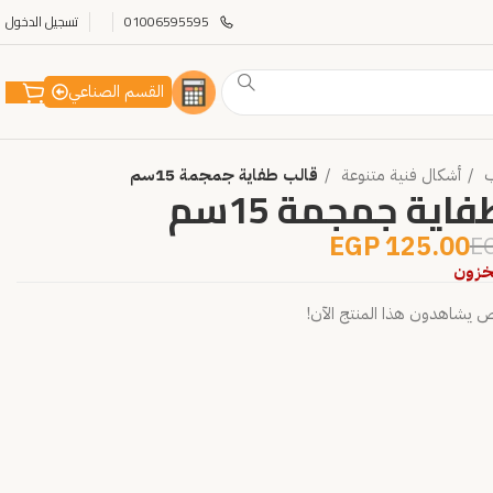
01006595595
تسجيل الدخول
القسم الصناعي
ب
أشكال فنية متنوعة
قالب طفاية جمجمة 15سم
اية جمجمة 15سم
EGP
125.00
E
مخزون
يشاهدون هذا المنتج الآن!