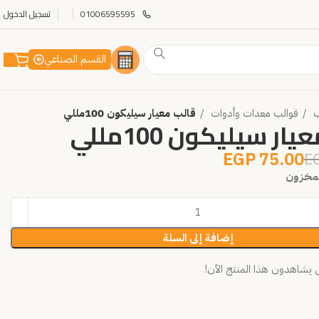
01006595595
تسجيل الدخول
القسم الصناعي
ب
قوالب معدات وأدوات
قالب معيار سيليكون 100مللي
ار سيليكون 100مللي
EGP
75.00
E
إضافة إلى السلة
شاهدون هذا المنتج الآن!