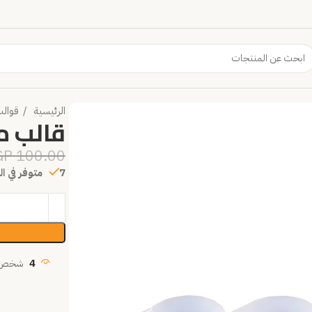
الرئيسية
قوال
قالب معي
GP
100.00
7 متوفر في المخزون
4
شخص ي