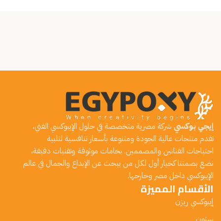
إيجي بوكسي
شركة مصرية متخصصة في حلول الإيبوكسي الفني،
تقدم منتجات عالية الجودة ومتنوعة بأسعار تنافسية لتلبية
احتياجات الفنانين والمصممين. بخامات موثوقة وتقنيات دقيقة،
نضع بصمتنا كخيار أول لكل من يبحث عن الإبداع والجمال في عالم
الإيبوكسي داخل مصر وخارجها.
الأقسام المميزة
إيبوكسي ريزن
ستون