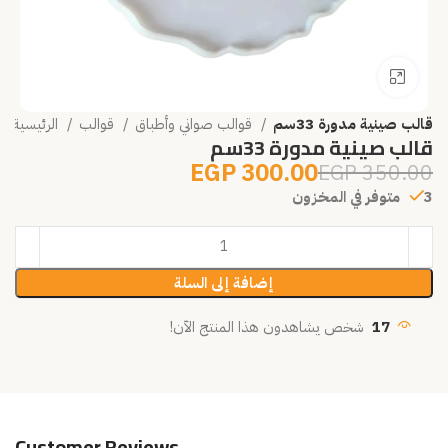
انقر للتكبير
قالب صينية مدورة 33سم
قوالب صواني وأطباق
قوالب
الرئيسية
قالب صينية مدورة 33سم
EGP
300.00
EGP
350.00
3 متوفر في المخزون
إضافة إلى السلة
17
شخص يشاهدون هذا المنتج الآن!
Customer Reviews