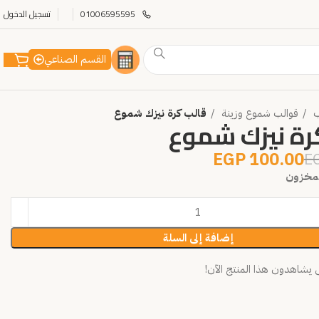
01006595595
تسجيل الدخول
القسم الصناعي
ب
قوالب شموع وزينة
قالب كرة نيزك شموع
رة نيزك شموع
EGP
100.00
E
إضافة إلى السلة
شاهدون هذا المنتج الآن!