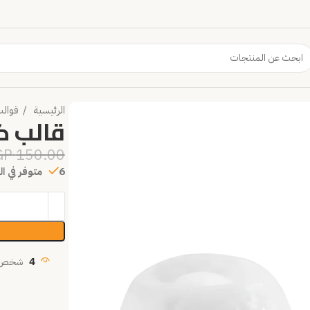
الرئيسية
قوال
قالب ك
GP
150.00
6 متوفر في المخزون
4
شخص ي