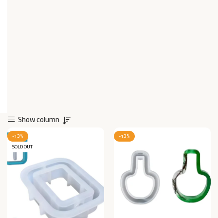
Show column
-13%
-13%
SOLD OUT