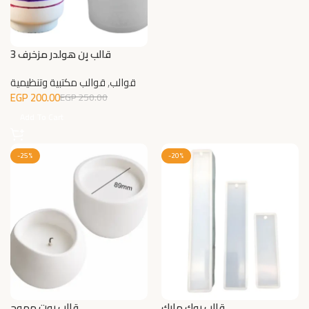
قالب بِن هولدر مزخرف 3
قوالب
,
قوالب مكتبية وتنظيمية
EGP
200.00
EGP
250.00
Add To Cart
-25%
-20%
قالب بوك مارك
قالب بوت مموج