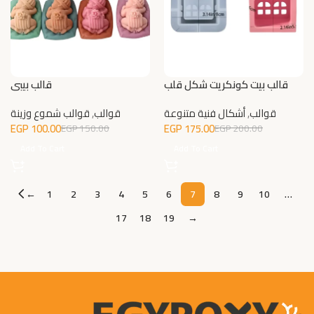
قالب بيت كونكريت شكل قلب
قالب بيبي
قوالب
,
أشكال فنية متنوعة
قوالب
,
قوالب شموع وزينة
EGP
100.00
EGP
175.00
EGP
150.00
EGP
200.00
Add To Cart
Add To Cart
←
1
2
3
4
5
6
7
8
9
10
…
17
18
19
→