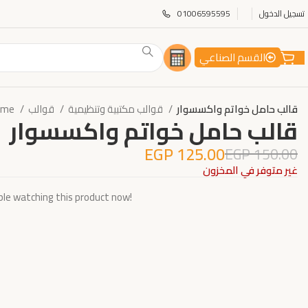
تسجيل الدخول
01006595595
القسم الصناعي
قالب حامل خواتم واكسسوار
قوالب مكتبية وتنظيمية
قوالب
ome
قالب حامل خواتم واكسسوار
EGP
125.00
EGP
150.00
غير متوفر في المخزون
le watching this product now!