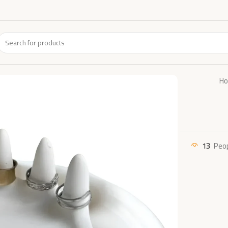
H
13
Peop