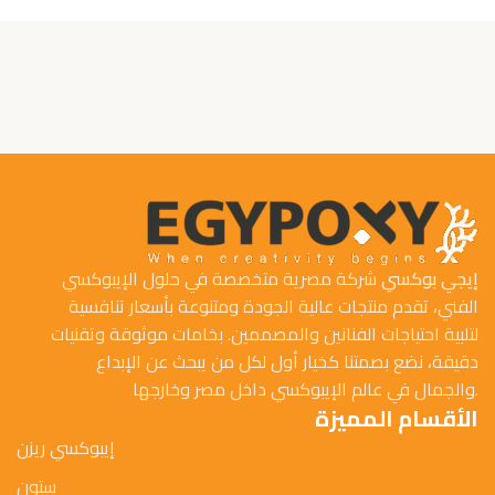
إيجي بوكسي
شركة مصرية متخصصة في حلول الإيبوكسي
الفني، تقدم منتجات عالية الجودة ومتنوعة بأسعار تنافسية
لتلبية احتياجات الفنانين والمصممين. بخامات موثوقة وتقنيات
دقيقة، نضع بصمتنا كخيار أول لكل من يبحث عن الإبداع
والجمال في عالم الإيبوكسي داخل مصر وخارجها.
الأقسام المميزة
إيبوكسي ريزن
ستون