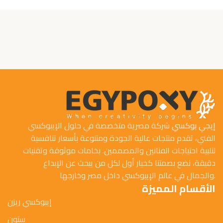
إيجي بوكسي
شركة مصرية متخصصة في حلول الإيبوكسي
الفني، تقدم منتجات عالية الجودة ومتنوعة بأسعار تنافسية
لتلبية احتياجات الفنانين والمصممين. بخامات موثوقة وتقنيات
دقيقة، نضع بصمتنا كخيار أول لكل من يبحث عن الإبداع
والجمال في عالم الإيبوكسي داخل مصر وخارجها.
الأقسام المميزة
إيبوكسي ريزن
ستون