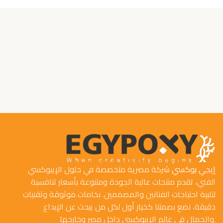
إيجي بوكسي
شركة مصرية متخصصة في حلول الإيبوكسي
الفني، تقدم منتجات عالية الجودة ومتنوعة بأسعار تنافسية
لتلبية احتياجات الفنانين والمصممين. بخامات موثوقة وتقنيات
دقيقة، نضع بصمتنا كخيار أول لكل من يبحث عن الإبداع
والجمال في عالم الإيبوكسي داخل مصر وخارجها.